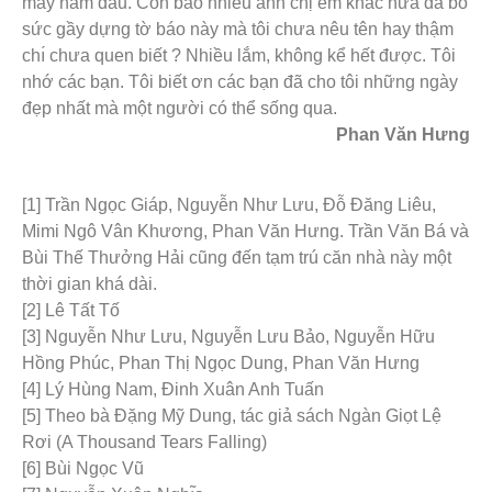
mấy năm đầu. Còn bao nhiêu anh chị em khác nữa đã bỏ
sức gầy dựng tờ báo này mà tôi chưa nêu tên hay thậm
chı́ chưa quen biết ? Nhiều lắm, không kể hết được. Tôi
nhớ các bạn. Tôi biết ơn các bạn đã cho tôi những ngày
đẹp nhất mà một người có thể sống qua.
Phan Văn Hưng
[1] Trần Ngọc Giáp, Nguyễn Như Lưu, Đỗ Đăng Liêu,
Mimi Ngô Vân Khương, Phan Văn Hưng. Trần Văn Bá và
Bùi Thế Thưởng Hải cũng đến tạm trú căn nhà này một
thời gian khá dài.
[2] Lê Tất Tố
[3] Nguyễn Như Lưu, Nguyễn Lưu Bảo, Nguyễn Hữu
Hồng Phúc, Phan Thị Ngọc Dung, Phan Văn Hưng
[4] Lý Hùng Nam, Đinh Xuân Anh Tuấn
[5] Theo bà Đặng Mỹ Dung, tác giả sách Ngàn Giọt Lệ
Rơi (A Thousand Tears Falling)
[6] Bùi Ngọc Vũ