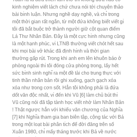
kinh nghiệm viết lách chứ chưa nói tới chuyện thảo
bài bı̀nh luận. Nhưng nghề dạy nghề, và chı̉ trong
một thời gian rất ngắn, từ một đứa không biết viết gı̀
tôi đã bắt buộc trở thành người giữ cột quan điểm
Lá Thư Nhân Bản. Đây là một cực hı̀nh nhưng cũng
là một hạnh phúc, vı̀ LTNB thường viết chót hết sau
khi mọi bài vở khác đã định hı̀nh và thời gian
thường gấp rút. Trong khi anh em lên khuôn báo ở
phòng ngoài thı̀ tôi đóng cửa phòng trong, lấy hết
sức bı̀nh sinh nghı̃ ra một đề tài cho trung thực với
tinh thần nhân bản rồi ghi xuống, gạch gạch xóa
xóa như trong cơn sốt. Hẳn tôi không phải là đứa
dốt văn độc nhất, vı̀ đến khi Vũ [6] làm chủ bút thı̀
Vũ cũng nói đã tập tành học viết nhờ làm Nhân Bản
! Thật ngược hẳn với khiếu văn chương của Nghı̃a
[7] khi Nghı̃a tham gia ban biên tập, cộng tác với Bá
trong một loạt bài phân tı́ch để đời đăng trên số
Xuân 1980, chı̉ mấy tháng trước khi Bá về nước