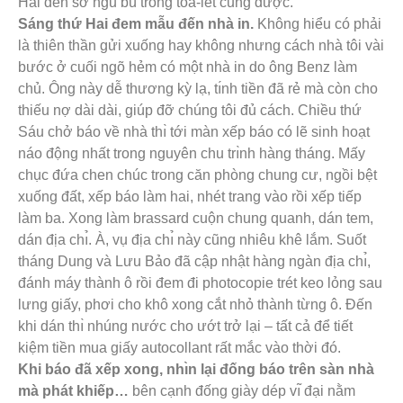
Hai đến sở ngủ bù trong toa-lét cũng được.
Sáng thứ Hai đem mẫu đến nhà in.
Không hiểu có phải
là thiên thần gửi xuống hay không nhưng cách nhà tôi vài
bước ở cuối ngõ hẻm có một nhà in do ông Benz làm
chủ. Ông này dễ thương kỳ lạ, tı́nh tiền đã rẻ mà còn cho
thiếu nợ dài dài, giúp đỡ chúng tôi đủ cách. Chiều thứ
Sáu chở báo về nhà thı̀ tới màn xếp báo có lẽ sinh hoạt
náo động nhất trong nguyên chu trı̀nh hàng tháng. Mấy
chục đứa chen chúc trong căn phòng chung cư, ngồi bệt
xuống đất, xếp báo làm hai, nhét trang vào rồi xếp tiếp
làm ba. Xong làm brassard cuộn chung quanh, dán tem,
dán địa chı̉. À, vụ địa chı̉ này cũng nhiêu khê lắm. Suốt
tháng Dung và Lưu Bảo đã cập nhật hàng ngàn địa chı̉,
đánh máy thành ô rồi đem đi photocopie trét keo lỏng sau
lưng giấy, phơi cho khô xong cắt nhỏ thành từng ô. Đến
khi dán thı̀ nhúng nước cho ướt trở lại – tất cả để tiết
kiệm tiền mua giấy autocollant rất mắc vào thời đó.
Khi báo đã xếp xong, nhı̀n lại đống báo trên sàn nhà
mà phát khiếp…
bên cạnh đống giày dép vı̃ đại nằm