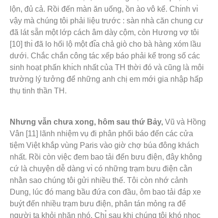
lộn, đủ cả. Rồi đến màn ăn uống, ồn ào vô kể. Chı́nh vı̀
vậy mà chúng tôi phải liệu trước : sàn nhà căn chung cư
đã lát sẵn một lớp cách âm dày cộm, còn Hương vợ tôi
[10] thı̀ đã lo hối lộ một đı̃a chả giò cho bà hàng xóm lầu
dưới. Chắc chắn công tác xếp báo phải kể trong số các
sinh hoạt phấn khı́ch nhất của TH thời đó và cũng là môi
trường lý tưởng để những anh chị em mới gia nhập hấp
thụ tinh thần TH.
Nhưng vẫn chưa xong, hôm sau thứ Bảy,
Vũ và Hồng
Vân [11] lãnh nhiệm vụ đi phân phối báo đến các cửa
tiệm Việt khắp vùng Paris vào giờ chợ búa đông khách
nhất. Rồi còn việc đem bao tải đến bưu điện, đây không
cứ là chuyện dễ dàng vı̀ có những trạm bưu điện cằn
nhằn sao chúng tôi gửi nhiều thế. Tôi còn nhớ cảnh
Dung, lúc đó mang bầu đứa con đầu, ôm bao tải đáp xe
buýt đến nhiều trạm bưu điện, phân tán mỏng ra để
người ta khỏi nhăn nhó. Chı̉ sau khi chúng tôi khó nhọc