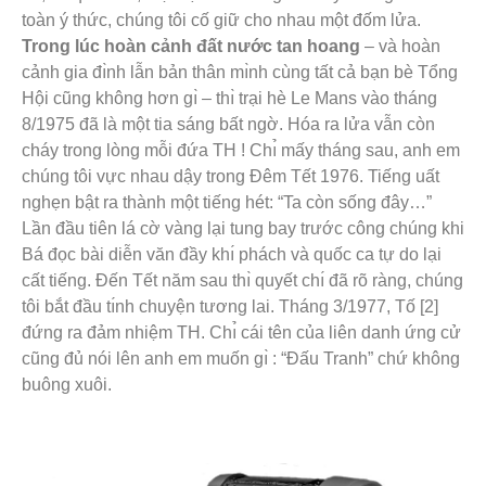
toàn ý thức, chúng tôi cố giữ cho nhau một đốm lửa.
Trong lúc hoàn cảnh đất nước tan hoang
– và hoàn
cảnh gia đı̀nh lẫn bản thân mı̀nh cùng tất cả bạn bè Tổng
Hội cũng không hơn gı̀ – thı̀ trại hè Le Mans vào tháng
8/1975 đã là một tia sáng bất ngờ. Hóa ra lửa vẫn còn
cháy trong lòng mỗi đứa TH ! Chı̉ mấy tháng sau, anh em
chúng tôi vực nhau dậy trong Đêm Tết 1976. Tiếng uất
nghẹn bật ra thành một tiếng hét: “Ta còn sống đây…”
Lần đầu tiên lá cờ vàng lại tung bay trước công chúng khi
Bá đọc bài diễn văn đầy khı́ phách và quốc ca tự do lại
cất tiếng. Đến Tết năm sau thı̀ quyết chı́ đã rõ ràng, chúng
tôi bắt đầu tı́nh chuyện tương lai. Tháng 3/1977, Tố [2]
đứng ra đảm nhiệm TH. Chı̉ cái tên của liên danh ứng cử
cũng đủ nói lên anh em muốn gı̀ : “Đấu Tranh” chứ không
buông xuôi.