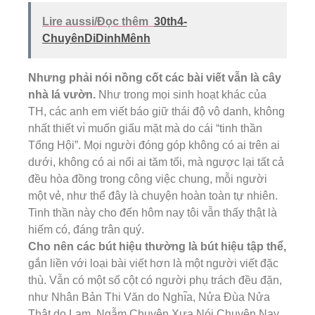
Lire aussi/Đọc thêm
30th4-
ChuyênDiDinhMênh
Nhưng phải nói nồng cốt các bài viết vẫn là cây
nhà lá vườn.
Như trong mọi sinh hoạt khác của
TH, các anh em viết báo giữ thái độ vô danh, không
nhất thiết vı̀ muốn giấu mặt mà do cái “tinh thần
Tổng Hội”. Mọi người đóng góp không có ai trên ai
dưới, không có ai nổi ai tăm tối, mà ngược lại tất cả
đều hòa đồng trong công việc chung, mỗi người
một vẻ, như thể đây là chuyện hoàn toàn tự nhiên.
Tinh thần này cho đến hôm nay tôi vẫn thấy thật là
hiếm có, đáng trân quý.
Cho nên các bút hiệu thường là bút hiệu tập thể,
gắn liền với loại bài viết hơn là một người viết đặc
thù. Vẫn có một số cột có người phụ trách đều đặn,
như Nhân Bản Thi Văn do Nghı̃a, Nửa Đùa Nửa
Thật do Lam, Ngẫm Chuyện Xưa Nói Chuyện Nay