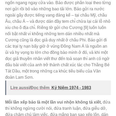
ngổn ngang ngay cửa vào. Báo được phân loại theo từng
nơi gửi rồi bỏ vào những bao tải lớn. Báo gửi ra nước
ngoài gây được tiếng vang đáng kể – tại châu Mỹ, châu
Âu, châu Á – và được dán đầy tem chı̉ chừa lại cái lỗ nhỏ
xı́u cho ô địa chı̉. Riêng tờ gửi cho Cương [9] luôn luôn
nổi bật nhất vı̀ không những tem dán nhiều nhất mà
Cương cũng là đọc giả duy nhất ở châu Phi. Báo gửi đi
các trại tỵ nạn bấy giờ ở vùng Đông Nam Á là nguồn an
ủi và hy vọng to lớn cho đồng bào mı̀nh ở đó, và khi một
đọc giả thuyền nhân viết thư đến toà soạn thı̀ anh có ngờ
đâu bài viết của anh trở thành chất xúc tác cho Thằng Bé
Tát Dầu, một trong những ca khúc tiêu biểu của Văn
đoàn Lam Sơn.
Lire aussi/Đọc thêm
Kỷ Niệm 1974 - 1983
Mỗi lần xếp báo là một lần vui nhộn không tả xiết,
đứa
thı̀ không ngừng cười nói, đứa tranh luận, đứa giễu dở,
đứa chăm chú làm việc, đứa mắng bạn sao xếp lộn, dán