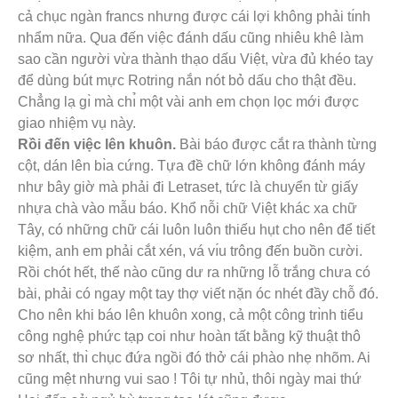
cả chục ngàn francs nhưng được cái lợi không phải tı́nh
nhẩm nữa. Qua đến việc đánh dấu cũng nhiêu khê làm
sao cần người vừa thành thạo dấu Việt, vừa đủ khéo tay
để dùng bút mực Rotring nắn nót bỏ dấu cho thật đều.
Chẳng lạ gı̀ mà chı̉ một vài anh em chọn lọc mới được
giao nhiệm vụ này.
Rồi đến việc lên khuôn.
Bài báo được cắt ra thành từng
cột, dán lên bı̀a cứng. Tựa đề chữ lớn không đánh máy
như bây giờ mà phải đi Letraset, tức là chuyển từ giấy
nhựa chà vào mẫu báo. Khổ nỗi chữ Việt khác xa chữ
Tây, có những chữ cái luôn luôn thiếu hụt cho nên để tiết
kiệm, anh em phải cắt xén, vá vı́u trông đến buồn cười.
Rồi chót hết, thế nào cũng dư ra những lỗ trắng chưa có
bài, phải có ngay một tay thợ viết nặn óc nhét đầy chỗ đó.
Cho nên khi báo lên khuôn xong, cả một công trı̀nh tiểu
công nghệ phức tạp coi như hoàn tất bằng kỹ thuật thô
sơ nhất, thı̀ chục đứa ngồi đó thở cái phào nhẹ nhõm. Ai
cũng mệt nhưng vui sao ! Tôi tự nhủ, thôi ngày mai thứ