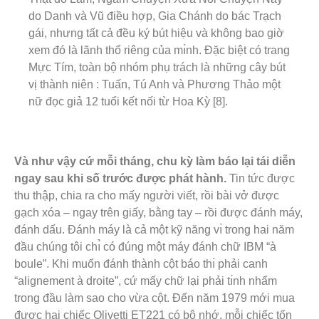
do Danh và Vũ điều hợp, Gia Chánh do bác Trạch
gái, nhưng tất cả đều ký bút hiệu và không bao giờ
xem đó là lãnh thổ riêng của mı̀nh. Đặc biệt có trang
Mực Tím, toàn bộ nhóm phụ trách là những cây bút
vị thành niên : Tuấn, Tú Anh và Phương Thảo một
nữ đọc giả 12 tuổi kết nối từ Hoa Kỳ [8].
Và như vậy cứ mỗi tháng, chu kỳ làm báo lại tái diễn
ngay sau khi số trước được phát hành.
Tin tức được
thu thập, chia ra cho mấy người viết, rồi bài vở được
gạch xóa – ngay trên giấy, bằng tay – rồi được đánh máy,
đánh dấu. Đánh máy là cả một kỹ năng vı̀ trong hai năm
đầu chúng tôi chı̉ có đúng một máy đánh chữ IBM “à
boule”. Khi muốn đánh thành cột báo thı̀ phải canh
“alignement à droite”, cứ mấy chữ lại phải tı́nh nhẩm
trong đầu làm sao cho vừa cột. Đến năm 1979 mới mua
được hai chiếc Olivetti ET221 có bộ nhớ, mỗi chiếc tốn