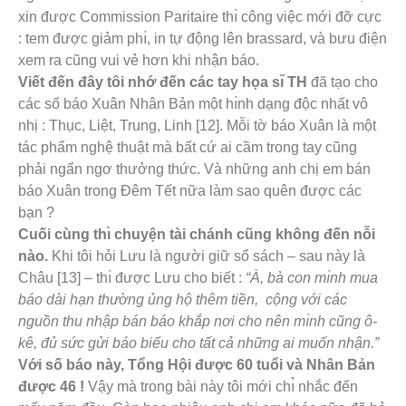
xin được Commission Paritaire thı̀ công việc mới đỡ cực
: tem được giảm phı́, in tự động lên brassard, và bưu điện
xem ra cũng vui vẻ hơn khi nhận báo.
Viết đến đây tôi nhớ đến các tay họa sı̃ TH
đã tạo cho
các số báo Xuân Nhân Bản một hı̀nh dạng độc nhất vô
nhị : Thục, Liệt, Trung, Linh [12]. Mỗi tờ báo Xuân là một
tác phẩm nghệ thuật mà bất cứ ai cầm trong tay cũng
phải ngẩn ngơ thưởng thức. Và những anh chị em bán
báo Xuân trong Đêm Tết nữa làm sao quên được các
bạn ?
Cuối cùng thı̀ chuyện tài chánh cũng không đến nỗi
nào.
Khi tôi hỏi Lưu là người giữ sổ sách – sau này là
Châu [13] – thı̀ được Lưu cho biết :
“À, bà con mı̀nh mua
báo dài hạn thường ủng hộ thêm tiền, cộng với các
nguồn thu nhập bán báo khắp nơi cho nên mı̀nh cũng ô-
kê, đủ sức gửi báo biếu cho tất cả những ai muốn nhận.”
Với số báo này, Tổng Hội được 60 tuổi và Nhân Bản
được 46 !
Vậy mà trong bài này tôi mới chı̉ nhắc đến