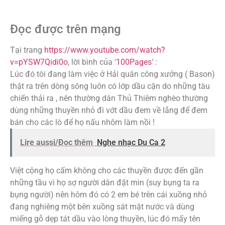
Đọc được trên mạng
Tại trang
https://www.youtube.com/watch?
v=pYSW7Qidi0o
, lời bình của ‘
100Pages
‘ :
Lúc đó tôi đang làm việc ở Hải quân công xưởng ( Bason)
thật ra trên dòng sông luôn có lớp dầu cặn do những tàu
chiến thải ra , nên thường dân Thủ Thiêm nghèo thường
dùng những thuyền nhỏ đi vớt dầu đem về lắng để đem
bán cho các lò để họ nấu nhôm làm nồi !
Lire aussi/Đọc thêm
Nghe nhạc Du Ca 2
Việt cộng họ cấm không cho các thuyền được đến gần
những tầu vì họ sợ người dân đặt mìn (suy bụng ta ra
bụng người) nên hôm đó có 2 em bé trên cái xuồng nhỏ
đang nghiêng một bên xuồng sát mặt nước và dùng
miếng gỗ dẹp tát dầu vào lòng thuyền, lúc đó mấy tên