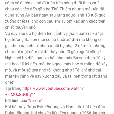
cảnh vệ ở trên ca nô đi tuần trên sông đuổi theo và 2
cháu cố chèo đến gần bờ Thủ Thiêm nhưng một tên đã
dùng súng AK bắn ngay sau lưng người anh 13 tuổi gục
xuống chết tại chỗ còn cậu em 10 ôm xác anh khóc trên
chiếc thuyền nhỏ !
Vụ này sau đó họ đem tên cảnh vệ (hải quân) ra xử tại
hội trường Ba son ( tôi có dự buổi xử đó) mà không có
gia đình nạn nhân, như xử nội bộ phạt 2 năm tù , nhưng
chưa tới một năm tôi đã thấy hắn đi gác ngoài cổng !
Nghe nói họ điều ban xã hội nhà máy Ba son đem 10 ký
thịt heo 10 ký nếp, một bao gạo, mấy bao xi măng để xây
mộ, và một số tiền nhỏ tôi không nhớ ! Tôi chỉ nhớ cái
mặt tên cảnh vệ này xương xẩu và tái mét trông rất đáng
ghét”.
Tại trang
https://www.youtube.com/watch?
v=rMUcGSGfqY4
,
Lời bình của
‘
Vee Le
‘ :
Bài hát này được Evis Phương và Nam Lộc hát trên đảo
Pulau Bidong, trại chuyển tiếp Terengganu 1986, làm cả