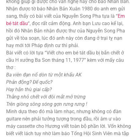
không giúp gì được cho văn nghệ hay cho báo Nhân Bản.
Nhận được tờ báo Nhân Bản Xuân 1980 do anh em gửi
sang, thấy có bài viết của Nguyễn Song Pha tựa là “
Em
bé tát dầu
“, đọc rất cảm động. Anh bạn Lưu cao kể lại,
hồi đó Nhân Bản nhận được thư của Nguyễn Song Pha
gửi về tòa soạn, lúc đó anh này còn đang ở trại tỵ nạn
hay mới tới Pháp định cư thì phải.
Bài viết có lời tựa “Viết cho em bé tát dầu bị bắn chết ở
cầu H xưởng Ba Son tháng 11, 1977” kèm với mấy câu
thơ :
Ba viên đạn nổ dòn từ một khẩu AK
Phản động? Đế quốc?
Hay hận thù giai cấp?
Thằng nhỏ chết với đôi mắt mở trừng
Trên giòng sông sóng gợn rưng rưng !
Mình dựa theo đó mà làm nhạc, nhưng không có đàn
guitare nên phải tưởng tượng trong đầu, rồi âm ư vào
máy cassette cho Hương viết toàn bộ phần lời. Vốn không
biết viết lách tuy nhờ làm báo Tổng Hội Sinh Viên mà tập