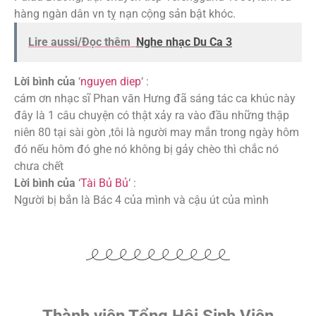
hàng ngàn dân vn tỵ nạn cộng sản bật khóc.
Lire aussi/Đọc thêm
Nghe nhạc Du Ca 3
Lời bình của
‘
nguyen diep
‘ :
cám ơn nhạc sĩ Phan văn Hưng đã sáng tác ca khúc này
đây là 1 câu chuyện có thật xảy ra vào đầu những thập
niên 80 tại sài gòn ,tôi là người may mắn trong ngày hôm
đó nếu hôm đó ghe nó không bị gảy chèo thì chắc nó
chưa chết
Lời bình của
‘
Tài Bủ Bủ
‘ :
Người bị bắn là Bác 4 của mình và cậu út của mình
Thành viên Tổng Hội Sinh Viên