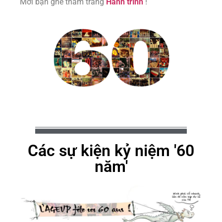
Mời bạn ghé thăm trang
Hành trình
!
Các sự kiện kỷ niệm '60
năm'