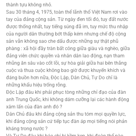
thành tựu không nhỏ.
Sau 30 tháng 4, 1975, toàn thể lãnh thổ Việt Nam rơi vào
tay của đảng cộng sản. Từ ngày đen tối đó, tuy đất nước
được thống nhất, tuy tiếng súng đã im, tuy mức thu nhập
của người dân thường bớt thấp kém nhưng chế độ cộng
sản vẫn không sao che dấu được những sự thật phũ
phàng : xã hội đầy tràn bất công giữa giàu và nghèo, giữa
đảng viên chức quyền và nhân dân lao động, nạn tham
nhũng ăn sâu vào cốt lõi, sự hòa giải giữa hai bên thắng
cuộc và thua cuộc không bao giờ được khuyến khích và
đáng buồn hơn nữa, Độc Lập, Dân Chủ, Tự Do chỉ là
những khẩu hiệu trống rỗng.
Độc Lập đâu khi phải phục tòng những chỉ đạo của đàn
anh Trung Quốc, khi không dám cưỡng lại các hành động
xâm lấn của đàn anh đó ?
Dân Chủ đâu khi đảng cộng sản thu tóm mọi quyền lực,
khi đảng cộng sản cứ tiếp tục đàn áp mọi tiếng nói phản
kháng trong nước ?
Và Tự Do đâu khi báo chí bị kềm kẹp, khi đoàn thể nào