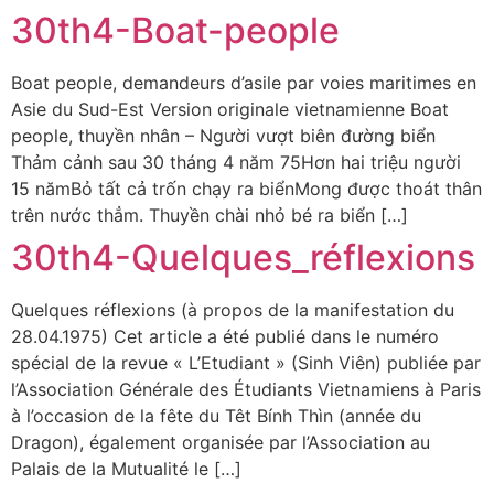
30th4-Boat-people
Boat people, demandeurs d’asile par voies maritimes en
Asie du Sud-Est Version originale vietnamienne Boat
people, thuyền nhân – Người vượt biên đường biển​
Thảm cảnh sau 30 tháng 4 năm 75Hơn hai triệu người
15 nămBỏ tất cả trốn chạy ra biểnMong được thoát thân
trên nước thẳm. Thuyền chài nhỏ bé ra biển […]
30th4-Quelques_réflexions
Quelques réflexions (à propos de la manifestation du
28.04.1975) Cet article a été publié dans le numéro
spécial de la revue « L’Etudiant » (Sinh Viên) publiée par
l’Association Générale des Étudiants Vietnamiens à Paris
à l’occasion de la fête du Têt Bính Thìn (année du
Dragon), également organisée par l’Association au
Palais de la Mutualité le […]