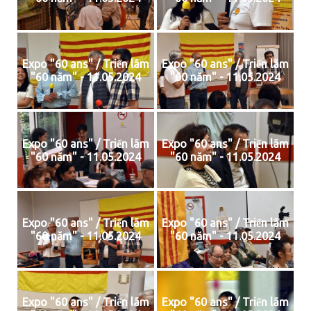
Expo "60 ans" / Triển lãm
Expo "60 ans" / Triển lãm
"60 năm" - 11.05.2024
"60 năm" - 11.05.2024
Expo "60 ans" / Triển lãm
Expo "60 ans" / Triển lãm
"60 năm" - 11.05.2024
"60 năm" - 11.05.2024
Expo "60 ans" / Triển lãm
Expo "60 ans" / Triển lãm
"60 năm" - 11.05.2024
"60 năm" - 11.05.2024
Expo "60 ans" / Triển lãm
Expo "60 ans" / Triển lãm