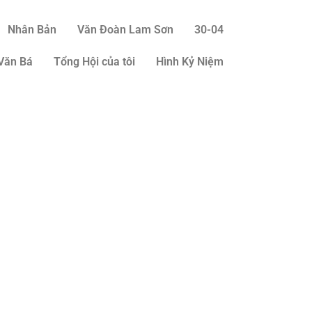
Nhân Bản
Văn Đoàn Lam Sơn
30-04
Văn Bá
Tổng Hội của tôi
Hình Kỷ Niệm