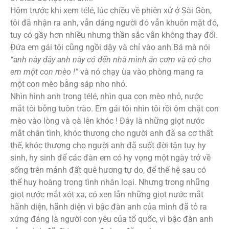
Hôm trước khi xem télé, lúc chiều về phiên xử ở Sài Gòn,
tôi đã nhận ra anh, vẫn dáng người đó vẫn khuôn mặt đó,
tuy có gầy hơn nhiều nhưng thần sắc vẫn không thay đổi.
Đứa em gái tôi cũng ngồi dậy và chỉ vào anh Bá mà nói
“anh này đây anh này có đến nhà mình ăn cơm và có cho
em một con mèo !”
và nó chạy ùa vào phòng mang ra
một con mèo bằng sáp nho nhỏ.
Nhìn hình anh trong télé, nhìn qua con mèo nhỏ, nước
mắt tôi bỗng tuôn trào. Em gái tôi nhìn tôi rồi ôm chặt con
mèo vào lòng và oà lên khóc ! Đây là những giọt nước
mắt chân tình, khóc thương cho người anh đã sa cơ thất
thế, khóc thương cho người anh đã suốt đời tận tụy hy
sinh, hy sinh để các đàn em có hy vọng một ngày trở về
sống trên mảnh đất quê hương tự do, để thế hệ sau có
thể huy hoàng trong tình nhân loại. Nhưng trong những
giọt nước mắt xót xa, có xen lẫn những giọt nước mắt
hãnh diện, hãnh diện vì bậc đàn anh của mình đã tỏ ra
xứng đáng là người con yêu của tổ quốc, vì bậc đàn anh