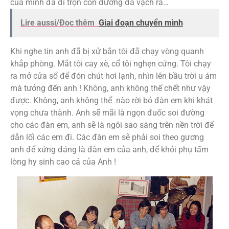
của mình đã đi trọn con đường đã vạch ra…
Lire aussi/Đọc thêm
Giai đoạn chuyển mình
Khi nghe tin anh đã bị xử bắn tôi đã chạy vòng quanh
khắp phòng. Mắt tôi cay xè, cổ tôi nghẹn cứng. Tôi chạy
ra mở cửa sổ để đón chút hơi lạnh, nhìn lên bầu trời u ám
mà tưởng đến anh ! Không, anh không thể chết như vậy
được. Không, anh không thể nào rời bỏ đàn em khi khát
vọng chưa thành. Anh sẽ mãi là ngọn đuốc soi đường
cho các đàn em, anh sẽ là ngôi sao sáng trên nền trời để
dẫn lối các em đi. Các đàn em sẽ phải soi theo gương
anh để xứng đáng là đàn em của anh, để khỏi phụ tấm
lòng hy sinh cao cả của Anh !