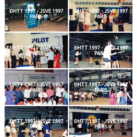
ĐHTT 1997 - JSVE 1997
ĐHTT 1997 - JSVE 1997
PARIS
PARIS
ĐHTT 1997 - JSVE 1997
ĐHTT 1997 - JSVE 1997
PARIS
PARIS
ĐHTT 1997 - JSVE 1997
ĐHTT 1997 - JSVE 1997
PARIS
PARIS
ĐHTT 1997 - JSVE 1997
ĐHTT 1997 - JSVE 1997
PARIS
PARIS